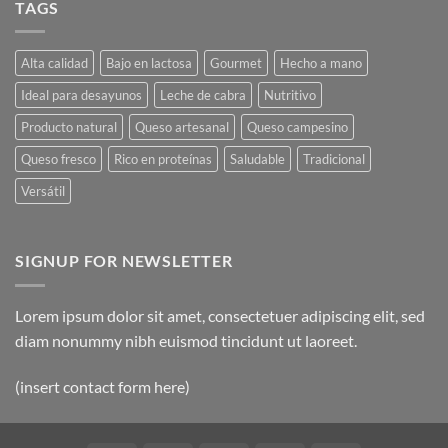
TAGS
to
Flatsome
Alta calidad
Bajo en lactosa
Gourmet
Hecho a mano
Ideal para desayunos
Leche de cabra
Nutritivo
Producto natural
Queso artesanal
Queso campesino
Queso fresco
Rico en proteínas
Saludable
Tradicional
Versátil
SIGNUP FOR NEWSLETTER
Lorem ipsum dolor sit amet, consectetuer adipiscing elit, sed
diam nonummy nibh euismod tincidunt ut laoreet.
(insert contact form here)