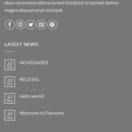
diam nonummy nibh euismod tincidunt ut laoreet dolore
magna aliquam erat volutpat.
LATEST NEWS
NOVEDADES
23
Okt.
Keine
Kommentare
zu
RECETAS
23
NOVEDADES
Okt.
Keine
Kommentare
zu
Hello world!
27
RECETAS
Nov.
Keine
Kommentare
zu
Welcome to Flatsome
19
Hello
world!
Nov.
Keine
Kommentare
zu
Welcome