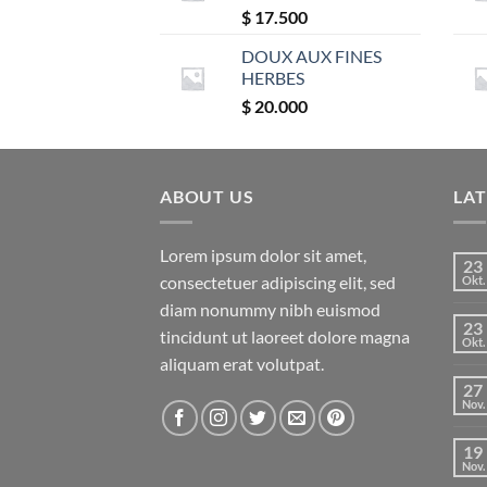
$
17.500
DOUX AUX FINES
HERBES
$
20.000
ABOUT US
LA
Lorem ipsum dolor sit amet,
23
consectetuer adipiscing elit, sed
Okt.
diam nonummy nibh euismod
23
tincidunt ut laoreet dolore magna
Okt.
aliquam erat volutpat.
27
Nov.
19
Nov.