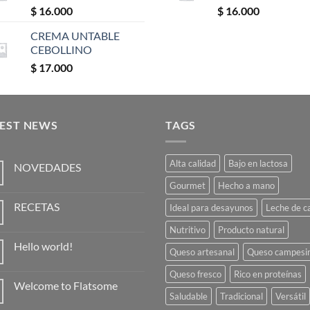
$
16.000
$
16.000
CREMA UNTABLE
CEBOLLINO
$
17.000
TEST NEWS
TAGS
Alta calidad
Bajo en lactosa
NOVEDADES
Keine
Gourmet
Hecho a mano
Kommentare
zu
RECETAS
Ideal para desayunos
Leche de c
NOVEDADES
Keine
Nutritivo
Producto natural
Kommentare
zu
Hello world!
RECETAS
Queso artesanal
Queso campesi
Keine
Kommentare
Queso fresco
Rico en proteínas
zu
Welcome to Flatsome
Hello
Saludable
Tradicional
Versátil
world!
Keine
Kommentare