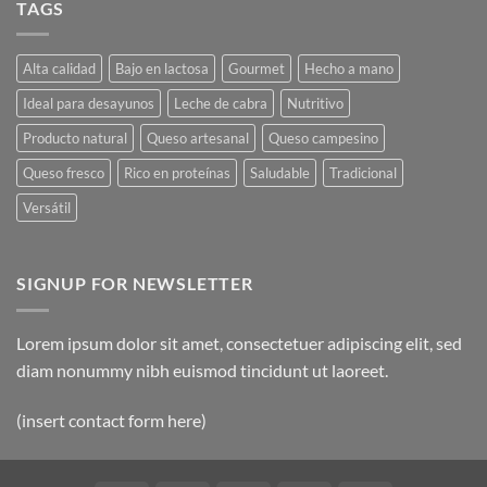
TAGS
to
Flatsome
Alta calidad
Bajo en lactosa
Gourmet
Hecho a mano
Ideal para desayunos
Leche de cabra
Nutritivo
Producto natural
Queso artesanal
Queso campesino
Queso fresco
Rico en proteínas
Saludable
Tradicional
Versátil
SIGNUP FOR NEWSLETTER
Lorem ipsum dolor sit amet, consectetuer adipiscing elit, sed
diam nonummy nibh euismod tincidunt ut laoreet.
(insert contact form here)