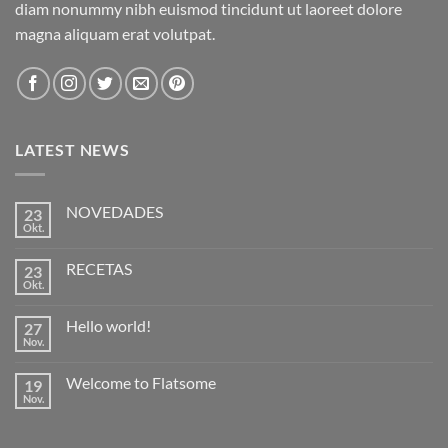
diam nonummy nibh euismod tincidunt ut laoreet dolore
magna aliquam erat volutpat.
LATEST NEWS
NOVEDADES
23
Okt.
Keine
Kommentare
zu
RECETAS
23
NOVEDADES
Okt.
Keine
Kommentare
zu
Hello world!
27
RECETAS
Nov.
Keine
Kommentare
zu
Welcome to Flatsome
19
Hello
world!
Nov.
Keine
Kommentare
zu
Welcome