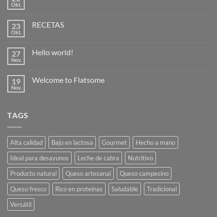
Okt.
Keine
Kommentare
zu
RECETAS
23
NOVEDADES
Okt.
Keine
Kommentare
zu
Hello world!
27
RECETAS
Nov.
Keine
Kommentare
zu
Welcome to Flatsome
19
Hello
world!
Nov.
Keine
Kommentare
zu
Welcome
TAGS
to
Flatsome
Alta calidad
Bajo en lactosa
Gourmet
Hecho a mano
Ideal para desayunos
Leche de cabra
Nutritivo
Producto natural
Queso artesanal
Queso campesino
Queso fresco
Rico en proteínas
Saludable
Tradicional
Versátil